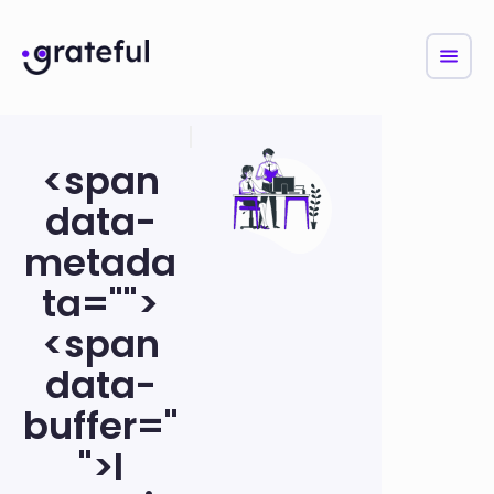
<span
data-
metada
ta="
">
<span
data-
buffer="
">I